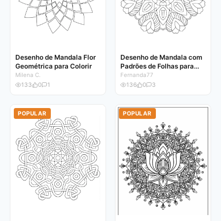
Desenho de Mandala Flor
Desenho de Mandala com
Geométrica para Colorir
Padrões de Folhas para
Colorir
Milena C.
Fernanda77
133
0
1
136
0
3
POPULAR
POPULAR