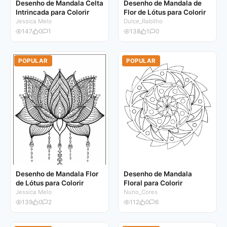
Desenho de Mandala Celta
Desenho de Mandala de
Intrincada para Colorir
Flor de Lótus para Colorir
Jessica Melo
Dulce_Rabilho
147
0
1
138
1
0
POPULAR
POPULAR
Desenho de Mandala Flor
Desenho de Mandala
de Lótus para Colorir
Floral para Colorir
Jessica Melo
Nuno_Cores
139
0
2
112
0
6