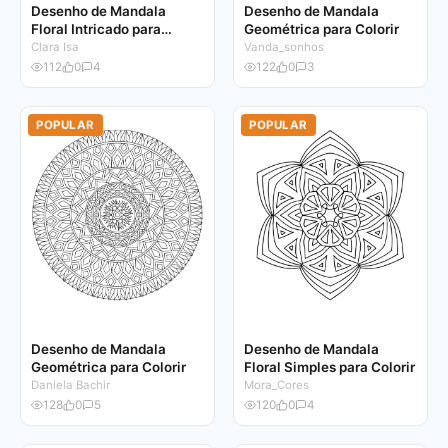
Desenho de Mandala
Desenho de Mandala
Floral Intricado para
Geométrica para Colorir
Colorir
Clara Isa
Vanda_sonhos
112
0
4
122
0
3
POPULAR
POPULAR
Desenho de Mandala
Desenho de Mandala
Geométrica para Colorir
Floral Simples para Colorir
Daniela Bachir
Mora_Cores
128
0
5
120
0
4