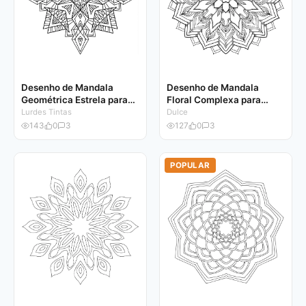
Desenho de Mandala
Desenho de Mandala
Geométrica Estrela para
Floral Complexa para
Colorir
Colorir
Lurdes Tintas
Dulce
143
0
3
127
0
3
POPULAR