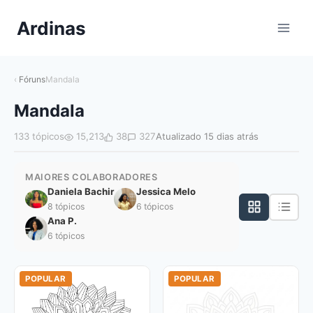
Pular
Ardinas
para
o
Conteúdo
Fóruns
Mandala
Mandala
133 tópicos
15,213
38
327
Atualizado 15 dias atrás
MAIORES COLABORADORES
Daniela Bachir
Jessica Melo
8 tópicos
6 tópicos
Ana P.
6 tópicos
POPULAR
POPULAR