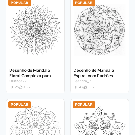
POPULAR
POPULAR
Desenho de Mandala
Desenho de Mandala
Floral Complexa para
Espiral com Padrões
Colorir
Geométricos para Colorir
Orlanda77
Leandro_R.
125
0
2
147
1
2
POPULAR
POPULAR