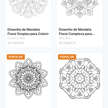
Desenho de Mandala
Desenho de Mandala
Floral Simples para Colorir
Floral Complexa para
Colorir
Luciano cadu
Rita_feliz
111
0
3
121
0
4
POPULAR
POPULAR