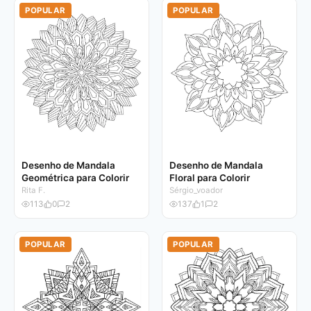
POPULAR
POPULAR
Desenho de Mandala
Desenho de Mandala
Geométrica para Colorir
Floral para Colorir
Rita F.
Sérgio_voador
113
0
2
137
1
2
POPULAR
POPULAR