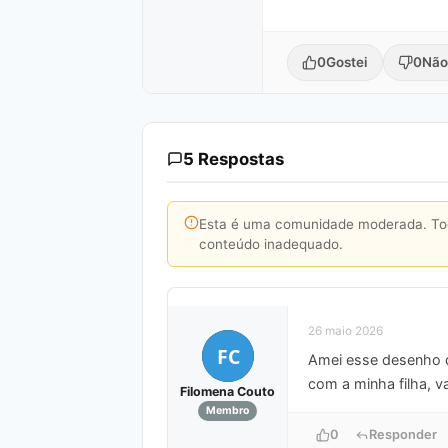
0
Gostei
0
Não
5 Respostas
Esta é uma comunidade moderada. Toda
conteúdo inadequado.
26 maio 2026
FC
Amei esse desenho de
com a minha filha, va
Filomena Couto
Membro
0
Responder