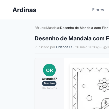
Pular
Ardinas
para
Flores
o
Conteúdo
Fóruns
›
Mandala
›
Desenho de Mandala com Flor C
Desenho de Mandala com Flo
Publicado por
Orlanda77
· 26 maio 2026
98
0
OR
Orlanda77
Membro
167 tópicos