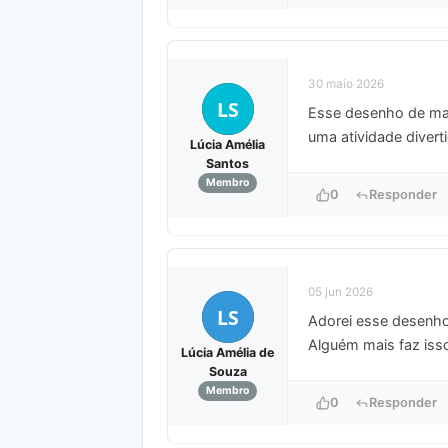
30 maio 2026
LS
Esse desenho de mand
uma atividade divert
Lúcia Amélia
Santos
Membro
0
Responder
05 jun 2026
LS
Adorei esse desenho
Alguém mais faz isso
Lúcia Amélia de
Souza
Membro
0
Responder