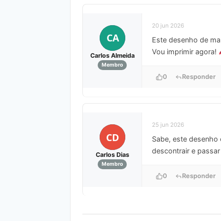
20 jun 2026
CA
Este desenho de mand
Vou imprimir agora!
Carlos Almeida
Membro
0
Responder
25 jun 2026
CD
Sabe, este desenho d
descontrair e passar
Carlos Dias
Membro
0
Responder