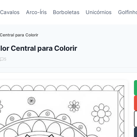
Cavalos
Arco-Íris
Borboletas
Unicórnios
Golfinh
entral para Colorir
r Central para Colorir
5