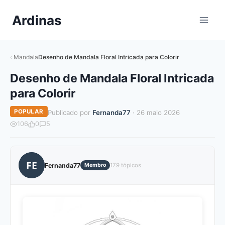
Pular
Ardinas
para
o
Conteúdo
Mandala
Desenho de Mandala Floral Intricada para Colorir
Desenho de Mandala Floral Intricada
para Colorir
POPULAR
Publicado por
Fernanda77
· 26 maio 2026
106
0
5
FE
Fernanda77
Membro
179 tópicos