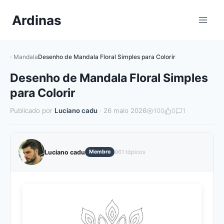
Pular
Ardinas
para
o
Conteúdo
Mandala
Desenho de Mandala Floral Simples para Colorir
Desenho de Mandala Floral Simples
para Colorir
Publicado por
Luciano cadu
· 26 maio 2026
100
0
1
Luciano cadu
Membro
961 tópicos