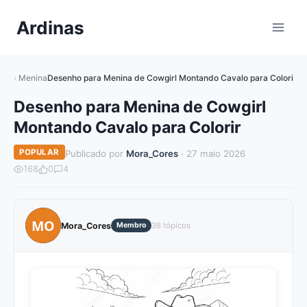
Pular
Ardinas
para
o
Conteúdo
Menina
Desenho para Menina de Cowgirl Montando Cavalo para Colorir
Desenho para Menina de Cowgirl
Montando Cavalo para Colorir
POPULAR
Publicado por
Mora_Cores
· 27 maio 2026
168
0
4
MO
Mora_Cores
Membro
38 tópicos