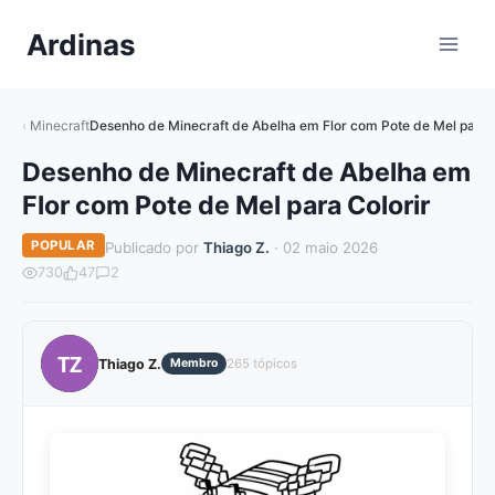
Pular
Ardinas
para
o
Conteúdo
Minecraft
Desenho de Minecraft de Abelha em Flor com Pote de Mel para C
Desenho de Minecraft de Abelha em
Flor com Pote de Mel para Colorir
POPULAR
Publicado por
Thiago Z.
· 02 maio 2026
730
47
2
TZ
Thiago Z.
Membro
265 tópicos