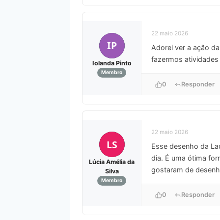
22 maio 2026
IP
Adorei ver a ação d
fazermos atividades
Iolanda Pinto
Membro
0
Responder
22 maio 2026
LS
Esse desenho da Lady
dia. É uma ótima for
Lúcia Amélia da
gostaram de desenh
Silva
Membro
0
Responder