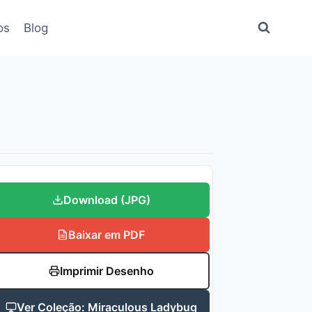
os
Blog
Download (JPG)
Baixar em PDF
Imprimir Desenho
Ver Coleção: Miraculous Ladybug