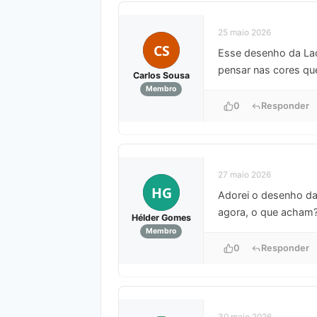
25 maio 2026
CS
Esse desenho da Lady
pensar nas cores qu
Carlos Sousa
Membro
0
Responder
27 maio 2026
HG
Adorei o desenho da 
agora, o que acham
Hélder Gomes
Membro
0
Responder
30 maio 2026