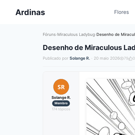
Pular
Ardinas
para
Flores
o
Conteúdo
Fóruns
›
Miraculous Ladybug
›
Desenho de Miracul
Desenho de Miraculous Lad
Publicado por
Solange R.
· 20 maio 2026
79
0
SR
Solange R.
Membro
174 tópicos