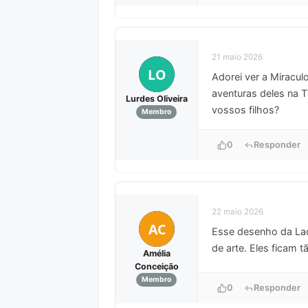
21 maio 2026
LO
Adorei ver a Miracu
aventuras deles na 
Lurdes Oliveira
vossos filhos?
Membro
0
Responder
22 maio 2026
AC
Esse desenho da Lad
de arte. Eles ficam 
Amélia
Conceição
Membro
0
Responder