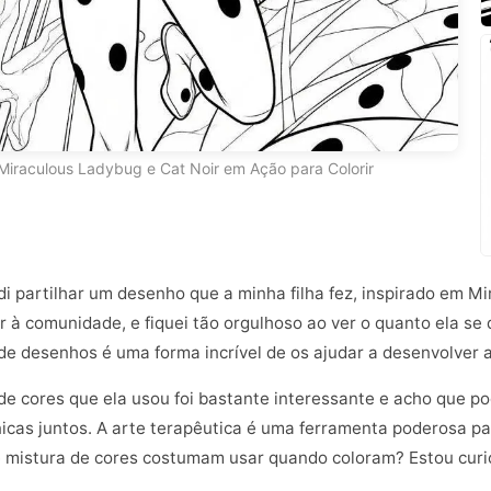
iraculous Ladybug e Cat Noir em Ação para Colorir
di partilhar um desenho que a minha filha fez, inspirado em Mi
à comunidade, e fiquei tão orgulhoso ao ver o quanto ela se d
de desenhos é uma forma incrível de os ajudar a desenvolver a
 de cores que ela usou foi bastante interessante e acho que 
cas juntos. A arte terapêutica é uma ferramenta poderosa par
e mistura de cores costumam usar quando coloram? Estou curi