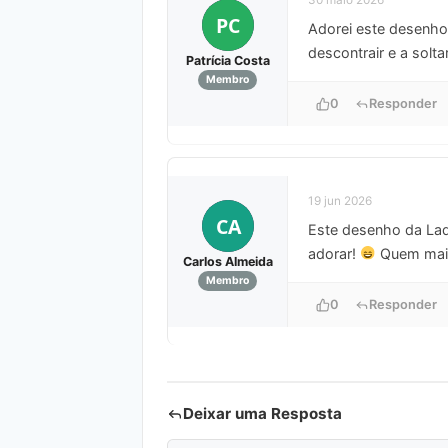
PC
Adorei este desenho 
descontrair e a solta
Patrícia Costa
Membro
0
Responder
19 jun 2026
CA
Este desenho da Lad
adorar!
Quem mais 
Carlos Almeida
Membro
0
Responder
Deixar uma Resposta