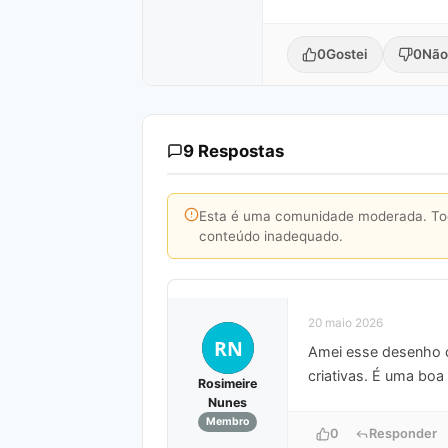
0
Gostei
0
Não
9 Respostas
Esta é uma comunidade moderada. Toda
conteúdo inadequado.
20 maio 2026
RN
Amei esse desenho do
criativas. É uma boa
Rosimeire
Nunes
Membro
0
Responder