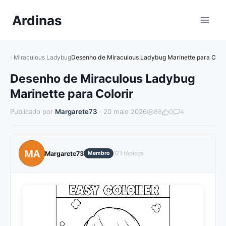
Pular
Ardinas
para
o
Conteúdo
Miraculous Ladybug
Desenho de Miraculous Ladybug Marinette para Color
Desenho de Miraculous Ladybug
Marinette para Colorir
Publicado por
Margarete73
· 20 maio 2026
88
0
4
MA
Margarete73
Membro
171 tópicos