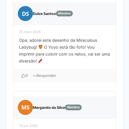
DS
Dulce Santos
Membro
25 maio 2026
Opa, adorei este desenho da Miraculous
Ladybug!
O Yoyo está tão fofo! Vou
imprimir para colorir com os netos, vai ser uma
diversão!
0
Responder
MS
Margarete da Silva
Membro
19 jun 2026