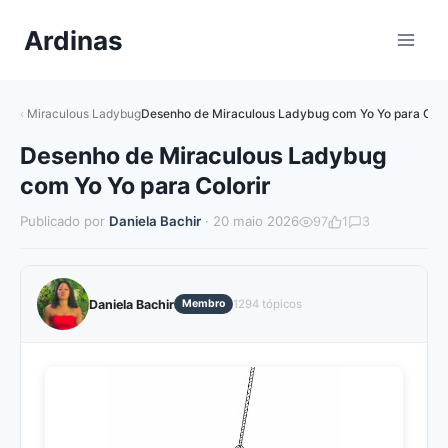
Pular
Ardinas
para
o
Conteúdo
Miraculous Ladybug
Desenho de Miraculous Ladybug com Yo Yo para Colo
Desenho de Miraculous Ladybug
com Yo Yo para Colorir
Publicado por
Daniela Bachir
· 20 maio 2026
97
1
3
Daniela Bachir
Membro
1294 tópicos