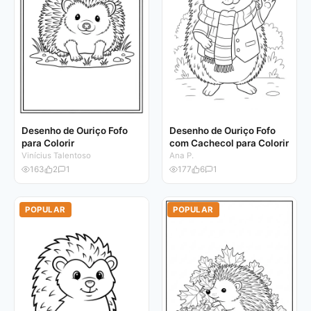
Desenho de Ouriço Fofo
Desenho de Ouriço Fofo
para Colorir
com Cachecol para Colorir
Vinícius Talentoso
Ana P.
163
2
1
177
6
1
POPULAR
POPULAR