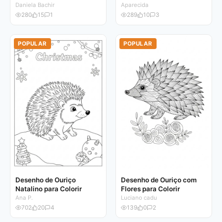
Daniela Bachir
Aparecida
280
15
1
289
10
3
POPULAR
POPULAR
Desenho de Ouriço
Desenho de Ouriço com
Natalino para Colorir
Flores para Colorir
Ana P.
Luciano cadu
702
20
4
139
0
2