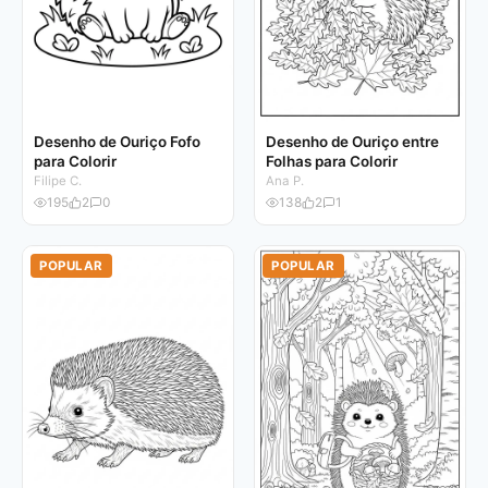
Desenho de Ouriço Fofo
Desenho de Ouriço entre
para Colorir
Folhas para Colorir
Filipe C.
Ana P.
195
2
0
138
2
1
POPULAR
POPULAR