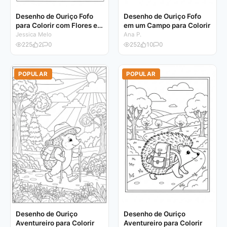
Desenho de Ouriço Fofo
Desenho de Ouriço Fofo
para Colorir com Flores e
em um Campo para Colorir
Nuvens
Jessica Melo
Ana P.
225
2
0
252
10
0
POPULAR
POPULAR
Desenho de Ouriço
Desenho de Ouriço
Aventureiro para Colorir
Aventureiro para Colorir