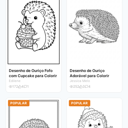
Desenho de Ouriço Fofo
Desenho de Ouriço
com Cupcake para Colorir
Adorável para Colorir
Edilene
Jessica Melo
172
4
1
252
3
4
POPULAR
POPULAR