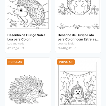
Desenho de Ouriço Sob a
Desenho de Ouriço Fofo
Lua para Colorir
para Colorir com Estrelas e
Nuvens
Luciano cadu
Jessica Melo
197
7
3
240
12
0
POPULAR
POPULAR