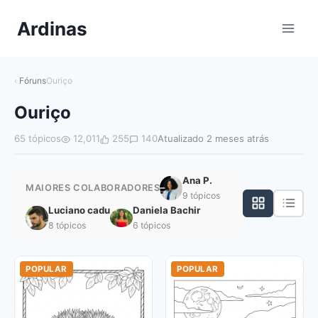
Pular
Ardinas
para
o
Conteúdo
Fóruns
Ouriço
Ouriço
65 tópicos
12,011
255
140
Atualizado 2 meses atrás
Ana P.
MAIORES COLABORADORES
9 tópicos
Luciano cadu
Daniela Bachir
8 tópicos
6 tópicos
POPULAR
POPULAR