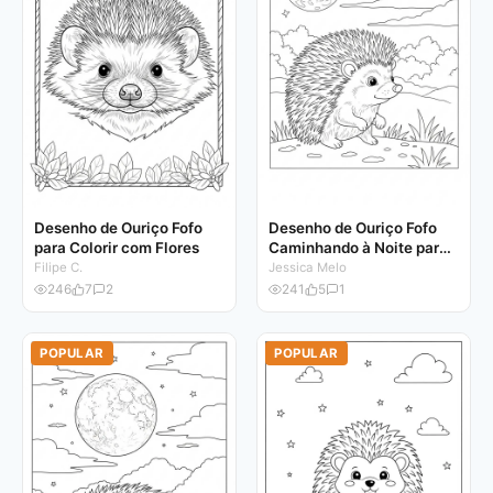
Desenho de Ouriço Fofo
Desenho de Ouriço Fofo
para Colorir com Flores
Caminhando à Noite para
Colorir
Filipe C.
Jessica Melo
246
7
2
241
5
1
POPULAR
POPULAR