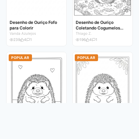
Desenho de Ouriço Fofo
Desenho de Ouriço
para Colorir
Coletando Cogumelos
para Colorir
Vanda Azulejos
Thiago Z.
239
4
1
196
4
1
POPULAR
POPULAR