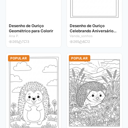
Desenho de Ouriço
Desenho de Ouriço
Geométrico para Colorir
Celebrando Aniversário
para Colorir
Ana P.
Vanda_sonhos
265
7
3
265
8
2
POPULAR
POPULAR