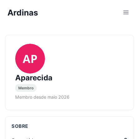
Pular
Ardinas
para
o
Conteúdo
AP
Aparecida
Membro
Membro desde maio 2026
SOBRE