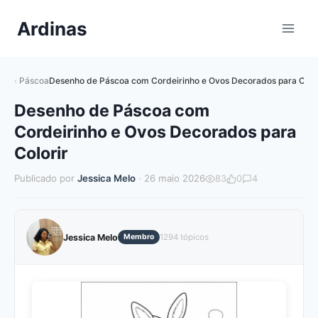
Pular
Ardinas
para
o
Conteúdo
Páscoa
Desenho de Páscoa com Cordeirinho e Ovos Decorados para Color
Desenho de Páscoa com
Cordeirinho e Ovos Decorados para
Colorir
Publicado por
Jessica Melo
· 26 maio 2026
83
0
4
Jessica Melo
Membro
1294 tópicos