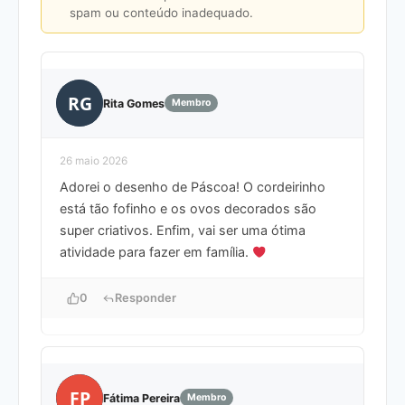
spam ou conteúdo inadequado.
RG
Rita Gomes
Membro
26 maio 2026
Adorei o desenho de Páscoa! O cordeirinho
está tão fofinho e os ovos decorados são
super criativos. Enfim, vai ser uma ótima
atividade para fazer em família.
0
Responder
FP
Fátima Pereira
Membro