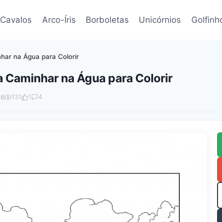
Cavalos
Arco-Íris
Borboletas
Unicórnios
Golfinh
har na Água para Colorir
 Caminhar na Água para Colorir
26
131
1
4