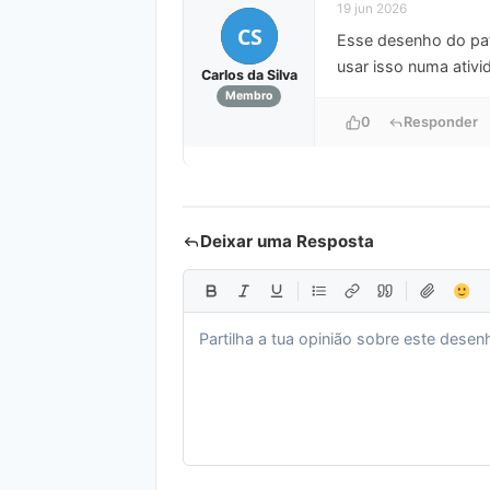
19 jun 2026
CS
Esse desenho do pato
usar isso numa ativid
Carlos da Silva
Membro
0
Responder
Deixar uma Resposta