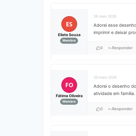
26 maio 2026
ES
Adorei esse desenh
imprimir e deixar pro
Eliete Souza
Membro
0
Responder
30 maio 2026
FO
Adorei o desenho do 
atividade em família
Fátima Oliveira
Membro
0
Responder