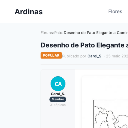
Pular
Ardinas
para
Flores
o
Conteúdo
Fóruns
›
Pato
›
Desenho de Pato Elegante a Camin
Desenho de Pato Elegante a
POPULAR
Publicado por
Carol_S.
· 25 maio 20
CA
Carol_S.
Membro
31 tópicos