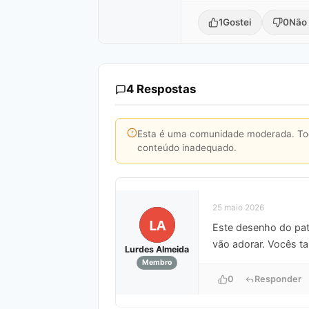
1
Gostei
0
Não 
4 Respostas
Esta é uma comunidade moderada. Toda
conteúdo inadequado.
25 maio 2026
LA
Este desenho do pat
vão adorar. Vocês 
Lurdes Almeida
Membro
0
Responder