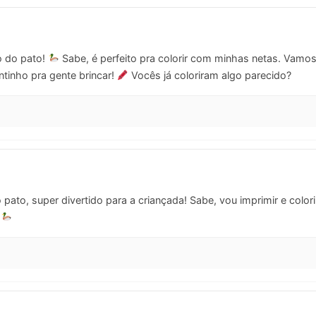
o do pato!
Sabe, é perfeito pra colorir com minhas netas. Vamos s
ntinho pra gente brincar!
Vocês já coloriram algo parecido?
pato, super divertido para a criançada! Sabe, vou imprimir e color
.