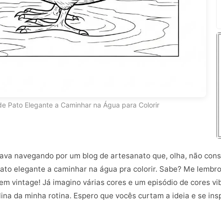
e Pato Elegante a Caminhar na Água para Colorir
stava navegando por um blog de artesanato que, olha, não con
to elegante a caminhar na água pra colorir. Sabe? Me lembrou
bem vintage! Já imagino várias cores e um episódio de cores v
lina da minha rotina. Espero que vocês curtam a ideia e se in