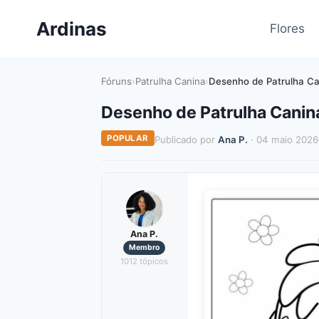
Pular
Ardinas
para
Flores
o
Conteúdo
Fóruns
›
Patrulha Canina
›
Desenho de Patrulha Ca
Desenho de Patrulha Canina
POPULAR
Publicado por
Ana P.
· 04 maio 2026
Ana P.
Membro
1012 tópicos