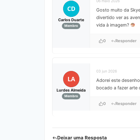
06 maio 2026
CD
Gosto muito da Skye,
divertido ver as ave
Carlos Duarte
vida à imagem?
Membro
0
Responder
03 jun 2026
LA
Adorei este desenho 
bocado a fazer arte 
Lurdes Almeida
Membro
0
Responder
Deixar uma Resposta