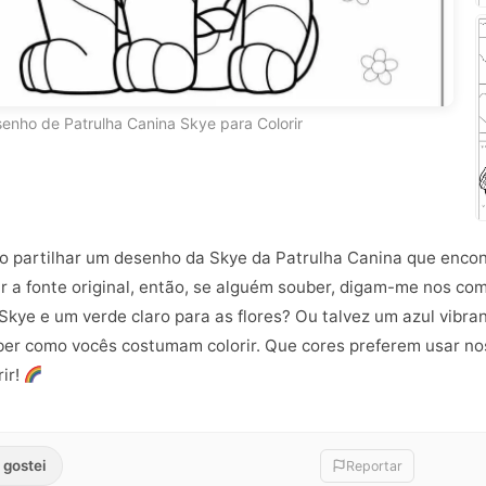
enho de Patrulha Canina Skye para Colorir
ho partilhar um desenho da Skye da Patrulha Canina que encon
r a fonte original, então, se alguém souber, digam-me nos co
Skye e um verde claro para as flores? Ou talvez um azul vibra
ber como vocês costumam colorir. Que cores preferem usar n
rir!
 gostei
Reportar