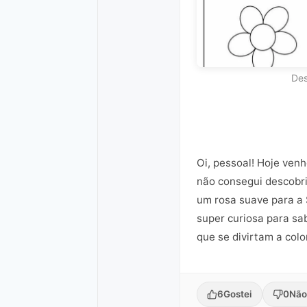
Des
Oi, pessoal! Hoje ven
não consegui descobri
um rosa suave para a 
super curiosa para sa
que se divirtam a colo
6
Gostei
0
Não