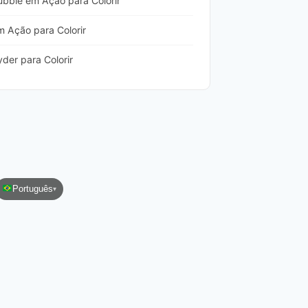
ubble em Ação para Colorir
 Ação para Colorir
der para Colorir
Português
▾