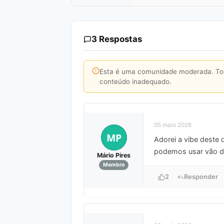
3 Respostas
Esta é uma comunidade moderada. Toda
conteúdo inadequado.
05 maio 2026
MP
Adorei a vibe deste 
podemos usar vão dar
Mário Pires
Membro
2
Responder