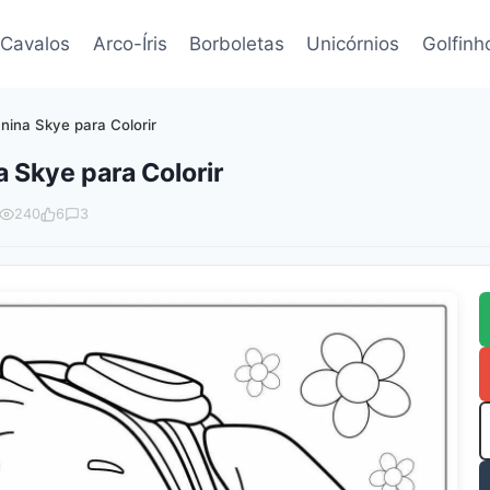
Cavalos
Arco-Íris
Borboletas
Unicórnios
Golfinh
nina Skye para Colorir
 Skye para Colorir
240
6
3