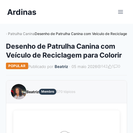
Pular
Ardinas
para
o
Conteúdo
Patrulha Canina
Desenho de Patrulha Canina com Veículo de Reciclagem p
Desenho de Patrulha Canina com
Veículo de Reciclagem para Colorir
POPULAR
Publicado por
Beatriz
· 05 maio 2026
142
1
0
Beatriz
Membro
570 tópicos