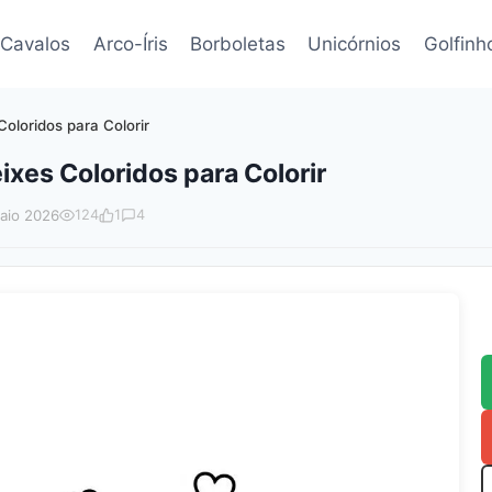
Cavalos
Arco-Íris
Borboletas
Unicórnios
Golfinh
loridos para Colorir
xes Coloridos para Colorir
aio 2026
124
1
4