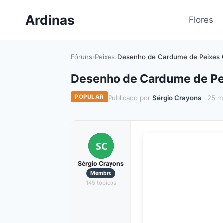
Pular
Ardinas
para
Flores
o
Conteúdo
Fóruns
›
Peixes
›
Desenho de Cardume de Peixes Co
Desenho de Cardume de Pei
POPULAR
Publicado por
Sérgio Crayons
· 25 m
SC
Sérgio Crayons
Membro
145 tópicos