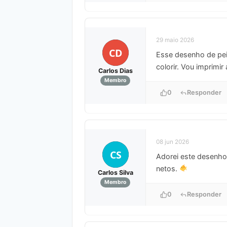
29 maio 2026
CD
Esse desenho de pei
colorir. Vou imprimi
Carlos Dias
Membro
0
Responder
08 jun 2026
CS
Adorei este desenho 
netos.
Carlos Silva
Membro
0
Responder