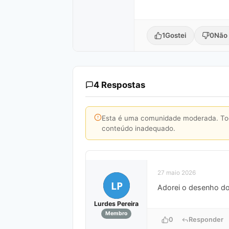
1
Gostei
0
Não 
4 Respostas
Esta é uma comunidade moderada. Toda
conteúdo inadequado.
27 maio 2026
LP
Adorei o desenho dos
Lurdes Pereira
Membro
0
Responder