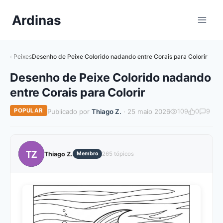
Pular
Ardinas
para
o
Conteúdo
Peixes
Desenho de Peixe Colorido nadando entre Corais para Colorir
Desenho de Peixe Colorido nadando
entre Corais para Colorir
POPULAR
Publicado por
Thiago Z.
· 25 maio 2026
109
0
9
TZ
Thiago Z.
Membro
265 tópicos