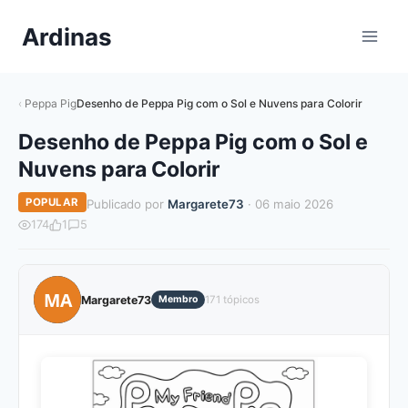
Pular
Ardinas
para
o
Conteúdo
Peppa Pig
Desenho de Peppa Pig com o Sol e Nuvens para Colorir
Desenho de Peppa Pig com o Sol e
Nuvens para Colorir
POPULAR
Publicado por
Margarete73
· 06 maio 2026
174
1
5
MA
Margarete73
Membro
171 tópicos