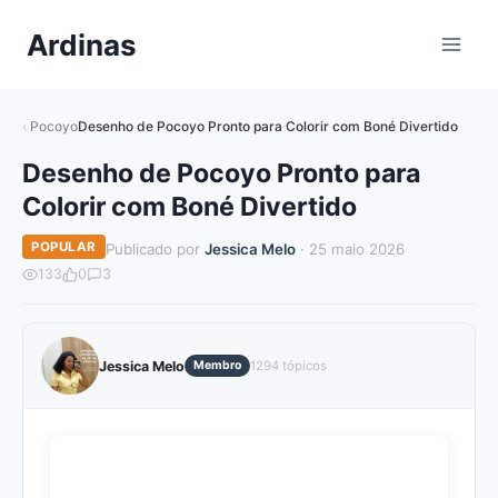
Pular
Ardinas
para
o
Conteúdo
Pocoyo
Desenho de Pocoyo Pronto para Colorir com Boné Divertido
Desenho de Pocoyo Pronto para
Colorir com Boné Divertido
POPULAR
Publicado por
Jessica Melo
· 25 maio 2026
133
0
3
Jessica Melo
Membro
1294 tópicos