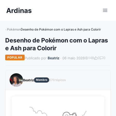
Pular
Ardinas
para
o
Conteúdo
Pokémon
Desenho de Pokémon com o Lapras e Ash para Colorir
Desenho de Pokémon com o Lapras
e Ash para Colorir
POPULAR
Publicado por
Beatriz
· 06 maio 2026
148
0
0
Beatriz
Membro
570 tópicos