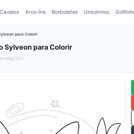
Cavalos
Arco-Íris
Borboletas
Unicórnios
Golfinh
lveon para Colorir
Sylveon para Colorir
188
3
3