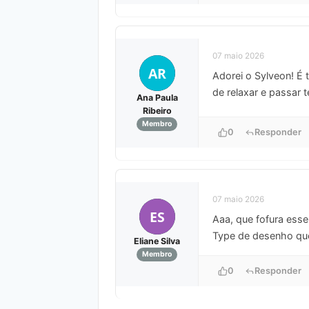
07 maio 2026
AR
Adorei o Sylveon! É 
de relaxar e passar 
Ana Paula
Ribeiro
Membro
0
Responder
07 maio 2026
ES
Aaa, que fofura ess
Type de desenho que 
Eliane Silva
Membro
0
Responder