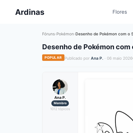
Pular
Ardinas
para
Flores
o
Conteúdo
Fóruns
›
Pokémon
›
Desenho de Pokémon com o Sy
Desenho de Pokémon com o 
POPULAR
Publicado por
Ana P.
· 06 maio 2026
Ana P.
Membro
1012 tópicos