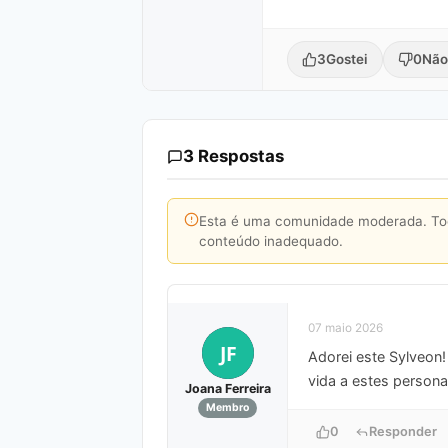
3
Gostei
0
Não
3 Respostas
Esta é uma comunidade moderada. Toda
conteúdo inadequado.
07 maio 2026
JF
Adorei este Sylveon
vida a estes persona
Joana Ferreira
Membro
0
Responder