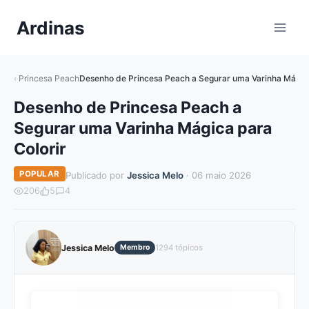
Pular
Ardinas
para
o
Conteúdo
Princesa Peach
Desenho de Princesa Peach a Segurar uma Varinha Mágica
Desenho de Princesa Peach a
Segurar uma Varinha Mágica para
Colorir
POPULAR
Publicado por
Jessica Melo
· 06 maio 2026
206
5
4
Jessica Melo
Membro
1294 tópicos