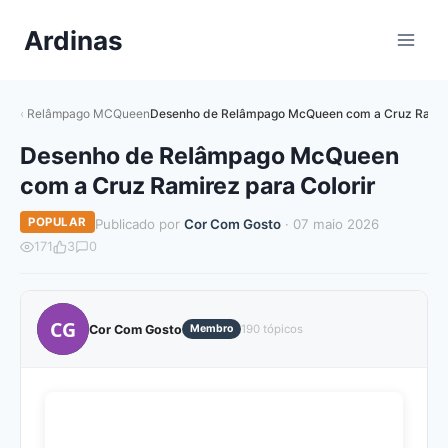
Pular
Ardinas
para
o
Conteúdo
Relâmpago MCQueen
Desenho de Relâmpago McQueen com a Cruz Ramire
Desenho de Relâmpago McQueen
com a Cruz Ramirez para Colorir
POPULAR
Publicado por
Cor Com Gosto
· 07 maio 2026
171
3
0
CG
Cor Com Gosto
Membro
190 tópicos