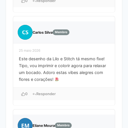
0
Responder
CS
Carlos Silva
Membro
25 maio 2026
Este desenho da Lilo e Stitch tá mesmo fixe!
Tipo, vou imprimir e colorir agora para relaxar
um bocado. Adoro estas vibes alegres com
flores e corações!
0
Responder
EM
Eliane Moura
Membro