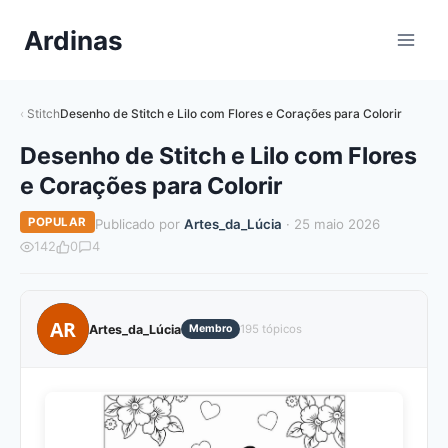
Pular
Ardinas
para
o
Conteúdo
Stitch
Desenho de Stitch e Lilo com Flores e Corações para Colorir
Desenho de Stitch e Lilo com Flores
e Corações para Colorir
POPULAR
Publicado por
Artes_da_Lúcia
· 25 maio 2026
142
0
4
AR
Artes_da_Lúcia
Membro
195 tópicos