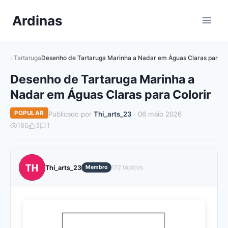
Pular
Ardinas
para
o
Conteúdo
Tartaruga
Desenho de Tartaruga Marinha a Nadar em Águas Claras para Co
Desenho de Tartaruga Marinha a
Nadar em Águas Claras para Colorir
POPULAR
Publicado por
Thi_arts_23
· 06 maio 2026
186
3
1
TH
Thi_arts_23
Membro
172 tópicos