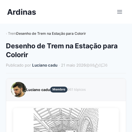
Pular
Ardinas
para
o
Conteúdo
Trem
Desenho de Trem na Estação para Colorir
Desenho de Trem na Estação para
Colorir
Publicado por
Luciano cadu
· 21 maio 2026
98
0
6
Luciano cadu
Membro
961 tópicos