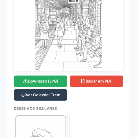
Download (JPG)
Baixar em PDF
Ver Coleção: Trem
DESENHOS SIMILARES