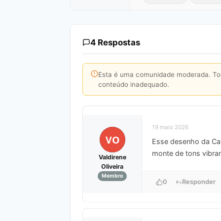
4 Respostas
Esta é uma comunidade moderada. Toda
conteúdo inadequado.
19 maio 2026
VO
Esse desenho da Cap
monte de tons vibran
Valdirene
Oliveira
Membro
0
Responder