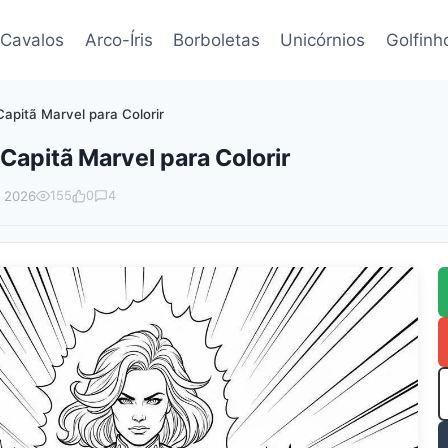
Cavalos
Arco-Íris
Borboletas
Unicórnios
Golfinh
apitã Marvel para Colorir
apitã Marvel para Colorir
o 2026
155
0
4