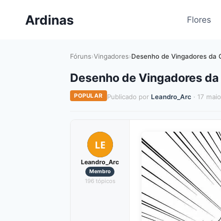
Pular
Ardinas
para
Flores
o
Conteúdo
Fóruns
›
Vingadores
›
Desenho de Vingadores da C
Desenho de Vingadores da C
POPULAR
Publicado por
Leandro_Arc
· 17 mai
LE
Leandro_Arc
Membro
196 tópicos