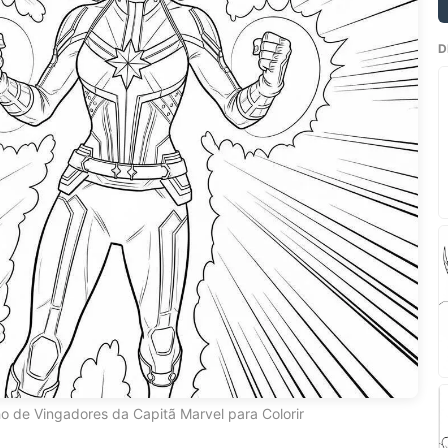
D
o de Vingadores da Capitã Marvel para Colorir