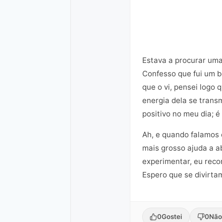
Estava a procurar uma
Confesso que fui um b
que o vi, pensei logo
energia dela se trans
positivo no meu dia; é
Ah, e quando falamos 
mais grosso ajuda a a
experimentar, eu reco
Espero que se divirtam
0
Gostei
0
Não