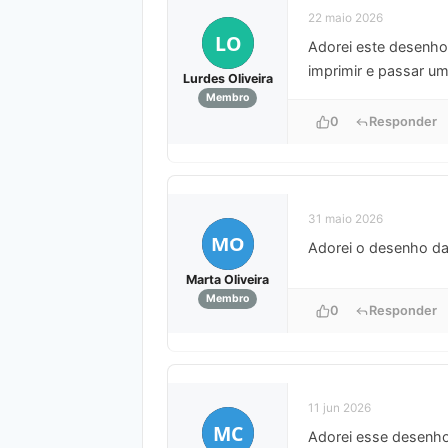
22 maio 2026
LO
Adorei este desenho 
imprimir e passar um
Lurdes Oliveira
Membro
0
Responder
31 maio 2026
MO
Adorei o desenho da 
Marta Oliveira
Membro
0
Responder
11 jun 2026
MC
Adorei esse desenho 