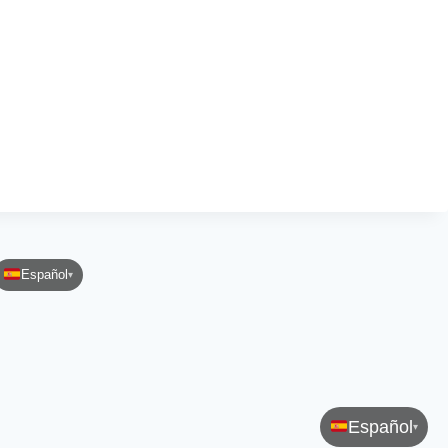
Español
▾
Español
▾