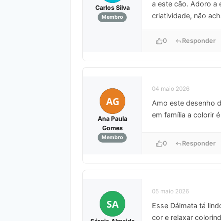
a este cão. Adoro a
Carlos Silva
criatividade, não ac
Membro
0
Responder
04 maio 2026
AG
Amo este desenho d
em família a colorir
Ana Paula
Gomes
Membro
0
Responder
05 maio 2026
SA
Esse Dálmata tá lind
cor e relaxar colori