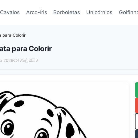
Cavalos
Arco-Íris
Borboletas
Unicórnios
Golfinh
para Colorir
ta para Colorir
io 2026
185
2
3