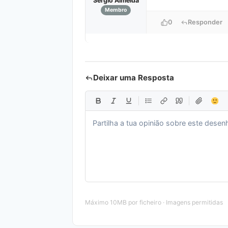
Sérgio Almeida
Membro
0
Responder
Deixar uma Resposta
Máximo 10MB por ficheiro · Imagens permitidas