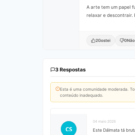
A arte tem um papel 
relaxar e descontrair
2
Gostei
0
Não
3 Respostas
Esta é uma comunidade moderada. Toda
conteúdo inadequado.
04 maio 2026
CS
Este Dálmata tá brut