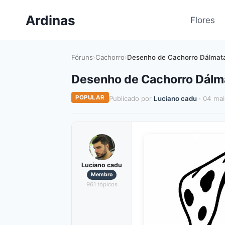
Pular
Ardinas
para
Flores
o
Conteúdo
Fóruns
›
Cachorro
›
Desenho de Cachorro Dálmata 
Desenho de Cachorro Dálma
POPULAR
Publicado por
Luciano cadu
· 04 ma
Luciano cadu
Membro
961 tópicos