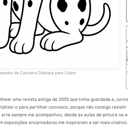
esenho de Cachorro Dálmata para Colorir
folhear uma revista antiga de 2005 que tinha guardada e, curi
italizei-o para partilhar convosco, porque não consigo resist
arte sempre me acompanhou, desde as aulas de pintura na es
m exposições encantadoras me inspiraram a ser mais criativo.