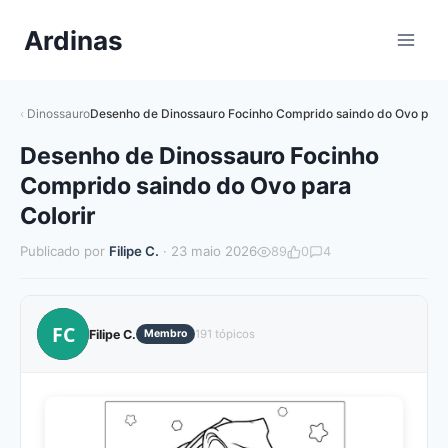
Pular
Ardinas
para
o
Conteúdo
Dinossauro
Desenho de Dinossauro Focinho Comprido saindo do Ovo para 
Desenho de Dinossauro Focinho
Comprido saindo do Ovo para
Colorir
Publicado por
Filipe C.
· 23 maio 2026
89
0
4
FC
Filipe C.
Membro
191 tópicos