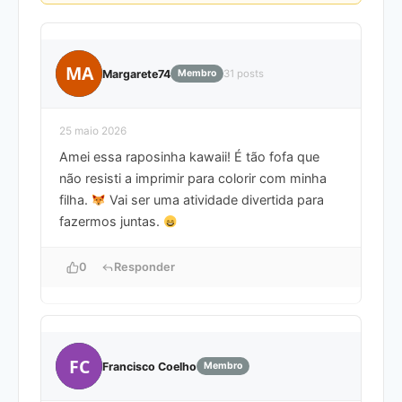
MA
Margarete74
Membro
31 posts
25 maio 2026
Amei essa raposinha kawaii! É tão fofa que
não resisti a imprimir para colorir com minha
filha.
Vai ser uma atividade divertida para
fazermos juntas.
0
Responder
FC
Francisco Coelho
Membro