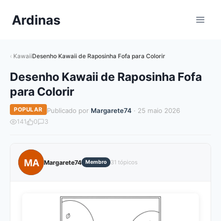
Pular
Ardinas
para
o
Conteúdo
Kawaii
Desenho Kawaii de Raposinha Fofa para Colorir
Desenho Kawaii de Raposinha Fofa
para Colorir
POPULAR
Publicado por
Margarete74
· 25 maio 2026
141
0
3
MA
Margarete74
Membro
31 tópicos