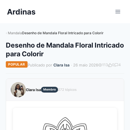
Pular
Ardinas
para
o
Conteúdo
Mandala
Desenho de Mandala Floral Intricado para Colorir
Desenho de Mandala Floral Intricado
para Colorir
POPULAR
Publicado por
Clara Isa
· 26 maio 2026
113
0
4
Clara Isa
Membro
272 tópicos