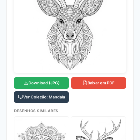
Download (JPG)
Baixar em PDF
Ver Coleção: Mandala
DESENHOS SIMILARES