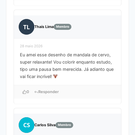
TL
Thaís Lima
Membro
28 maio 2026
Eu amei esse desenho de mandala de cervo,
super relaxante! Vou colorir enquanto estudo,
tipo uma pausa bem merecida. Já adianto que
vai ficar incrível!
0
Responder
CS
Carlos Silva
Membro