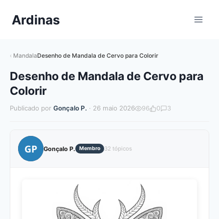
Pular
Ardinas
para
o
Conteúdo
Mandala
Desenho de Mandala de Cervo para Colorir
Desenho de Mandala de Cervo para
Colorir
Publicado por
Gonçalo P.
· 26 maio 2026
96
0
3
GP
Gonçalo P.
Membro
32 tópicos