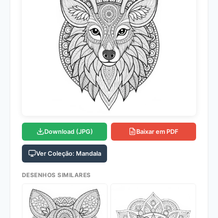
Download (JPG)
Baixar em PDF
Ver Coleção: Mandala
DESENHOS SIMILARES