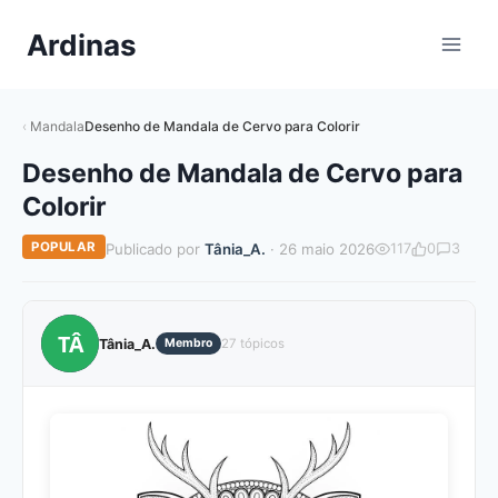
Pular
Ardinas
para
o
Conteúdo
Mandala
Desenho de Mandala de Cervo para Colorir
Desenho de Mandala de Cervo para
Colorir
POPULAR
Publicado por
Tânia_A.
· 26 maio 2026
117
0
3
TÂ
Tânia_A.
Membro
27 tópicos