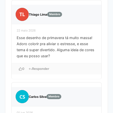
TL
Thiago Lima
Membro
22 maio 2026
Esse desenho de primavera tá muito massa!
Adoro colorir pra aliviar o estresse, e esse
tema é super divertido. Alguma ideia de cores
que eu posso usar?
0
Responder
CS
Carlos Silva
Membro
01 jun 2026