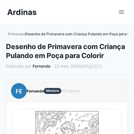
Pular
Ardinas
para
o
Conteúdo
Primavera
Desenho de Primavera com Criança Pulando em Poça para Colo
Desenho de Primavera com Criança
Pulando em Poça para Colorir
Publicado por
Fernanda
· 22 maio 2026
95
0
2
FE
Fernanda
Membro
153 tópicos