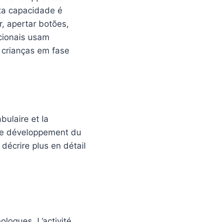
sta capacidade é
r, apertar botões,
cionais usam
 crianças em fase
bulaire et la
e le développement du
décrire plus en détail
logues. L’activité