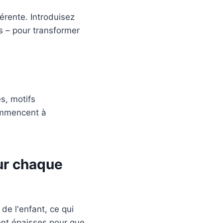
érente. Introduisez
s – pour transformer
s, motifs
commencent à
ur chaque
de l'enfant, ce qui
ment épaisses pour que