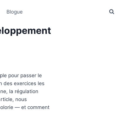
s
Blogue
veloppement
ple pour passer le
n des exercices les
ine, la régulation
rticle, nous
 colorie — et comment