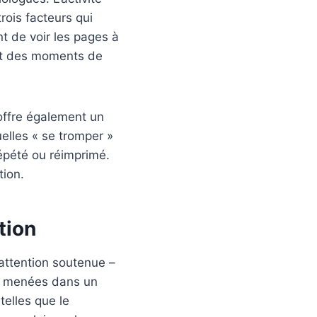
trois facteurs qui
nt de voir les pages à
s et des moments de
e offre également un
uelles « se tromper »
 répété ou réimprimé.
tion.
tion
attention soutenue –
es menées dans un
telles que le