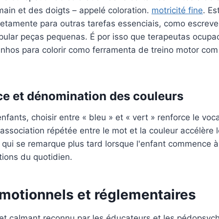
main et des doigts – appelé coloration.
motricité fine
. E
retamente para outras tarefas essenciais, como escreve
pular peças pequenas. É por isso que terapeutas ocupa
hos para colorir como ferramenta de treino motor com
e et dénomination des couleurs
nfants, choisir entre « bleu » et « vert » renforce le voca
 association répétée entre le mot et la couleur accélèr
e qui se remarque plus tard lorsque l'enfant commence à 
ations du quotidien.
motionnels et réglementaires
fet calmant reconnu par les éducateurs et les pédopsycho