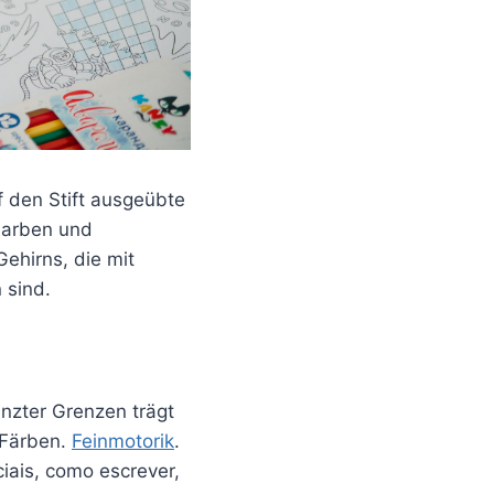
f den Stift ausgeübte
 Farben und
Gehirns, die mit
 sind.
nzter Grenzen trägt
 Färben.
Feinmotorik
.
iais, como escrever,