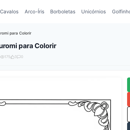
Cavalos
Arco-Íris
Borboletas
Unicórnios
Golfinh
omi para Colorir
romi para Colorir
6
175
3
0