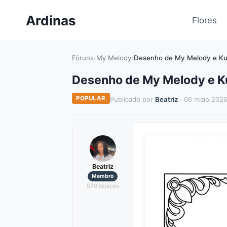
Pular
Ardinas
para
Flores
o
Conteúdo
Fóruns
›
My Melody
›
Desenho de My Melody e Kur
Desenho de My Melody e Ku
POPULAR
Publicado por
Beatriz
· 06 maio 202
Beatriz
Membro
570 tópicos