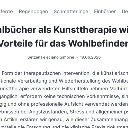
Pferde
Regenbogen
Schmetterlinge
Einhörner
De
lbücher als Kunsttherapie wi
Vorteile für das Wohlbefinde
Setzen
Feleciano Simbine
19.06.2026
e Form der therapeutischen Intervention, die künstlerisc
tionale Verarbeitung und Wiederherstellung des Wohlbe
unsttherapie verwendeten Hilfsmitteln nehmen Malbüc
ugänglich, erfordern keine technischen Vorkenntnisse, s
g und ohne professionelle Aufsicht verwendet werden
bnissen bei Angstzuständen, Stress und allgemeiner p
m Artikel erklären wir genau, wie dieser Zusammenhang 
orteile die Forschung und die klinische Praxis dokumen