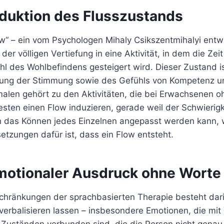
Induktion des Flusszustands
w“ – ein vom Psychologen Mihaly Csikszentmihalyi entwi
der völligen Vertiefung in eine Aktivität, in dem die Ze
l des Wohlbefindens gesteigert wird. Dieser Zustand is
rung der Stimmung sowie des Gefühls von Kompetenz un
len gehört zu den Aktivitäten, die bei Erwachsenen oh
esten einen Flow induzieren, gerade weil der Schwierig
 an das Können jedes Einzelnen angepasst werden kann, 
tzungen dafür ist, dass ein Flow entsteht.
Emotionaler Ausdruck ohne Worte
schränkungen der sprachbasierten Therapie besteht dari
 verbalisieren lassen – insbesondere Emotionen, die mi