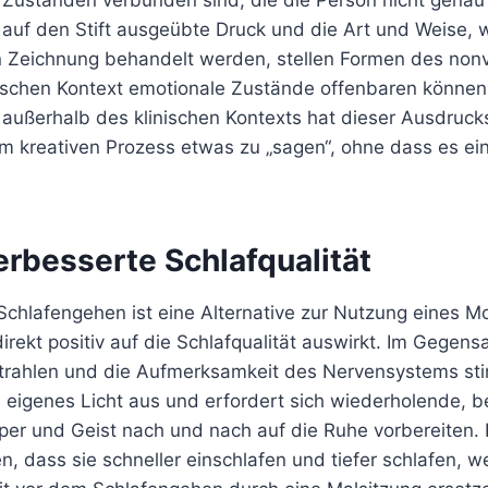
 Zuständen verbunden sind, die die Person nicht gena
 auf den Stift ausgeübte Druck und die Art und Weise, 
n Zeichnung behandelt werden, stellen Formen des non
tischen Kontext emotionale Zustände offenbaren können,
 außerhalb des klinischen Kontexts hat dieser Ausdruck
im kreativen Prozess etwas zu „sagen“, ohne dass es ei
Verbesserte Schlafqualität
chlafengehen ist eine Alternative zur Nutzung eines Mo
direkt positiv auf die Schlafqualität auswirkt. Im Gegens
strahlen und die Aufmerksamkeit des Nervensystems stim
n eigenes Licht aus und erfordert sich wiederholende, 
er und Geist nach und nach auf die Ruhe vorbereiten.
en, dass sie schneller einschlafen und tiefer schlafen, w