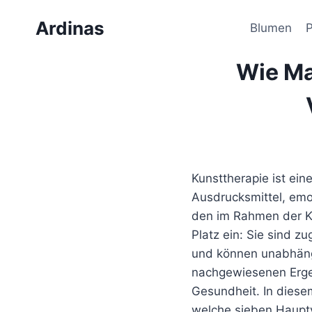
Zum
Ardinas
Inhalt
Blumen
springen
Wie Ma
Kunsttherapie ist ein
Ausdrucksmittel, emo
den im Rahmen der K
Platz ein: Sie sind z
und können unabhängi
nachgewiesenen Erge
Gesundheit. In diese
welche sieben Hauptv