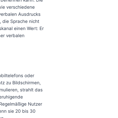
u benennen kann. Die
wie verschiedene
verbalen Ausdrucks
 die Sprache nicht
skanal einen Wert: Er
ner verbalen
biltelefons oder
atz zu Bildschirmen,
ulieren, strahlt das
beruhigende
 Regelmäßige Nutzer
enn sie 20 bis 30