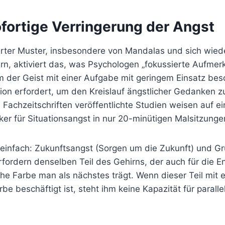
Sofortige Verringerung der Angst
erter Muster, insbesondere von Mandalas und sich wie
n, aktiviert das, was Psychologen „fokussierte Aufmer
 der Geist mit einer Aufgabe mit geringem Einsatz besch
on erfordert, um den Kreislauf ängstlicher Gedanken z
 Fachzeitschriften veröffentlichte Studien weisen auf 
er für Situationsangst in nur 20-minütigen Malsitzunge
einfach: Zukunftsangst (Sorgen um die Zukunft) und G
rfordern denselben Teil des Gehirns, der auch für die 
he Farbe man als nächstes trägt. Wenn dieser Teil mit e
be beschäftigt ist, steht ihm keine Kapazität für parall