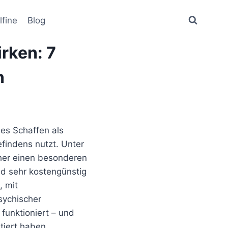
lfine
Blog
rken: 7
n
hes Schaffen als
findens nutzt. Unter
her einen besonderen
ind sehr kostengünstig
, mit
sychischer
funktioniert – und
tiert haben.