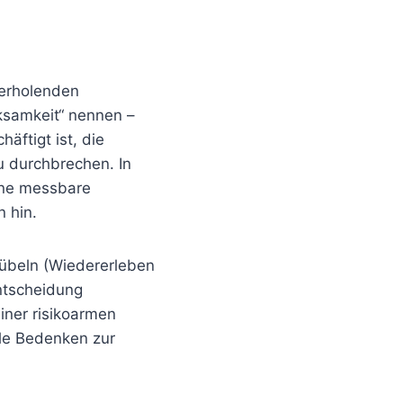
derholenden
ksamkeit“ nennen –
äftigt ist, die
u durchbrechen. In
eine messbare
n hin.
rübeln (Wiedererleben
Entscheidung
iner risikoarmen
ele Bedenken zur