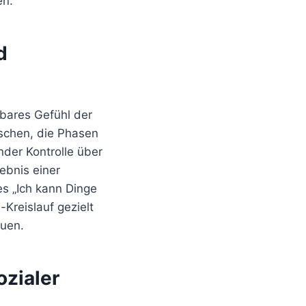
en.
d
rbares Gefühl der
nschen, die Phasen
der Kontrolle über
ebnis einer
es „Ich kann Dinge
Kreislauf gezielt
auen.
ozialer