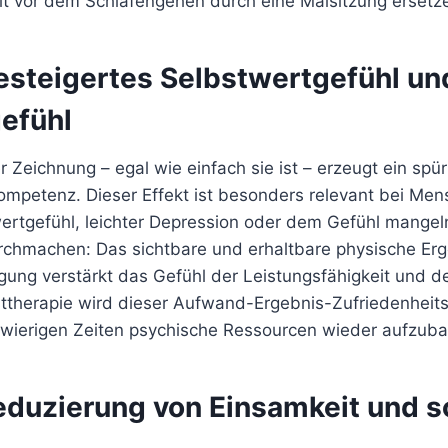
it vor dem Schlafengehen durch eine Malsitzung ersetz
Gesteigertes Selbstwertgefühl un
efühl
er Zeichnung – egal wie einfach sie ist – erzeugt ein spü
Kompetenz. Dieser Effekt ist besonders relevant bei Me
ertgefühl, leichter Depression oder dem Gefühl mangeln
rchmachen: Das sichtbare und erhaltbare physische Erg
gung verstärkt das Gefühl der Leistungsfähigkeit und d
sttherapie wird dieser Aufwand-Ergebnis-Zufriedenheits-
wierigen Zeiten psychische Ressourcen wieder aufzub
Reduzierung von Einsamkeit und s