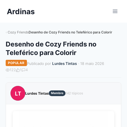
Pular
Ardinas
para
o
Conteúdo
Cozy Friends
Desenho de Cozy Friends no Teleférico para Colorir
Desenho de Cozy Friends no
Teleférico para Colorir
POPULAR
Publicado por
Lurdes Tintas
· 18 maio 2026
122
1
4
LT
Lurdes Tintas
Membro
142 tópicos