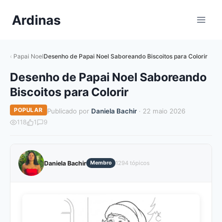
Pular
Ardinas
para
o
Conteúdo
Papai Noel
Desenho de Papai Noel Saboreando Biscoitos para Colorir
Desenho de Papai Noel Saboreando
Biscoitos para Colorir
POPULAR
Publicado por
Daniela Bachir
· 22 maio 2026
118
1
9
Daniela Bachir
Membro
1294 tópicos